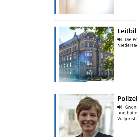
Leitbi
Die Po
Niedersa
Polize
Gwendo
und hat d
Volljuris