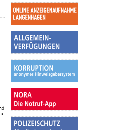
und
zu