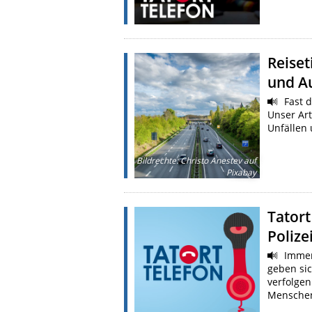
Reiset
und A
Fast d
Unser Art
Unfällen
Bildrechte
:
Christo Anestev auf
Pixabay
Tatort
Poliz
Immer
geben sic
verfolgen
Menschen