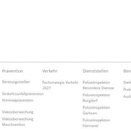
Prävention
Verkehr
Dienststellen
Ber
Beratungsstellen
Fachstrategie Verkehr
Polizeiinspektion
Stel
2027
Besondere Dienste
Prak
Verkehrsunfallprävention
Polizeiinspektion
Ausb
Kriminalprävention
Burgdorf
Polizeiinspektion
Videoüberwachung
Garbsen
Videoüberwachung
Polizeiinspektion
Maschseefest
Hannover