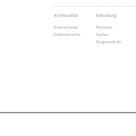
Kriminalität
Fahndung
Einbruchradar
Personen
Deliktsbereiche
Sachen
Zeugenaufrufe
Bildrechte
Impressum
Datenschut