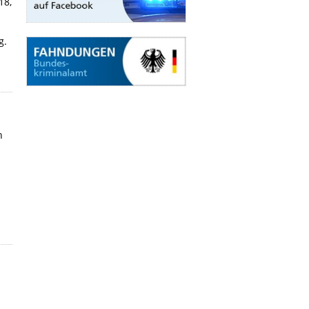
18,
g.
h