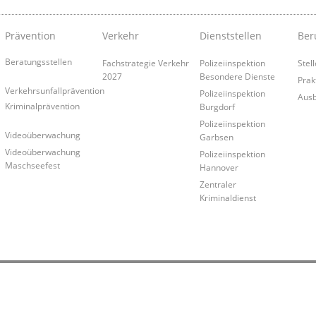
Prävention
Verkehr
Dienststellen
Ber
Beratungsstellen
Fachstrategie Verkehr
Polizeiinspektion
Stel
2027
Besondere Dienste
Prak
Verkehrsunfallprävention
Polizeiinspektion
Ausb
Kriminalprävention
Burgdorf
Polizeiinspektion
Videoüberwachung
Garbsen
Videoüberwachung
Polizeiinspektion
Maschseefest
Hannover
Zentraler
Kriminaldienst
z
Kontakt
Barrierefreiheit