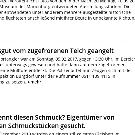
lizei veröffentlicht Fotos von den in der Nacht zu Montag, 10.09.20
Museum der Marienburg entwendeten Ausstellungsstücken. Die
er entwendeten unter anderem mehrere ausgestellte historische
d flüchteten anschließend mit ihrer Beute in unbekannte Richtun
sgut vom zugefrorenen Teich geangelt
ortangler war am Sonntag, 05.02.2017, gegen 13:30 Uhr, im Bereic
hes unterwegs gewesen und hatte dann auf dem zugefrorenen
 eine Mülltüte entdeckt. Die Polizei bittet nun Zeugen sich mit der
nspektion Burgdorf unter der Rufnummer 0511 109 4115 in
ng zu setzen.
mehr
ennt diesen Schmuck? Eigentümer von
sen Schmuckstücken gesucht.
ezember 2019 wurden an einem stillgelegten Gleisbett im