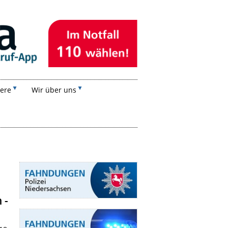
iere
Wir über uns
 -