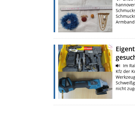
hannovers
Schmucks
Schmucks
Armbandu
Eigen
gesuc
Im Ra
Kfz der 
Werkzeuge
Schweißg
nicht zu