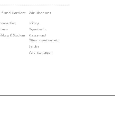
uf und Karriere
Wir über uns
lenangebote
Leitung
tikum
Organisation
ildung & Studium
Presse- und
Öffentlichkeitsarbeit
Service
Veranstaltungen
zum Seitenanfang
zur mobilen Ansicht wechseln