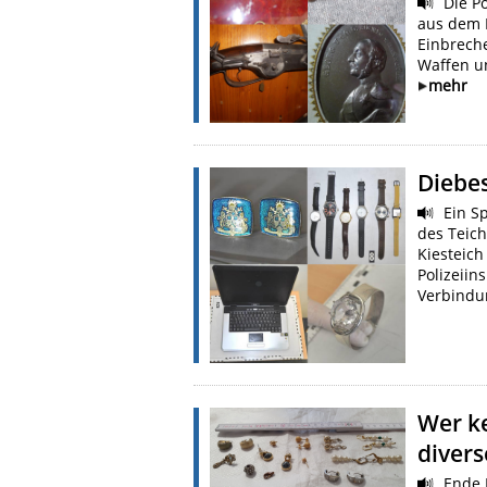
Die Po
aus dem 
Einbrech
Waffen un
mehr
Diebe
Ein Sp
des Teic
Kiesteich
Polizeii
Verbindu
Wer k
diver
Ende D