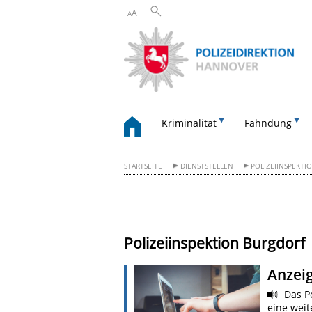
A
A
Kriminalität
Fahndung
STARTSEITE
DIENSTSTELLEN
POLIZEIINSPEKTI
Polizeiinspektion Burgdorf
Anzei
Das Po
eine wei