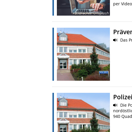
per Vide
Bildrechte
:
Unsplash
Präven
Das Pr
Polize
Die Po
nordöstl
940 Quad