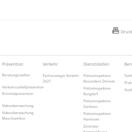
Druc
Prävention
Verkehr
Dienststellen
Ber
Beratungsstellen
Fachstrategie Verkehr
Polizeiinspektion
Stel
2027
Besondere Dienste
Prak
Verkehrsunfallprävention
Polizeiinspektion
Ausb
Kriminalprävention
Burgdorf
Polizeiinspektion
Videoüberwachung
Garbsen
Videoüberwachung
Polizeiinspektion
Maschseefest
Hannover
Zentraler
Kriminaldienst