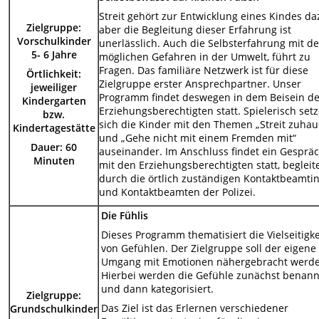
Streit gehört zur Entwicklung eines Kindes da
Zielgruppe:
aber die Begleitung dieser Erfahrung ist
Vorschulkinder
unerlässlich. Auch die Selbsterfahrung mit d
5- 6 Jahre
möglichen Gefahren in der Umwelt, führt zu
Fragen. Das familiäre Netzwerk ist für diese
Örtlichkeit:
Zielgruppe erster Ansprechpartner. Unser
jeweiliger
Programm findet deswegen in dem Beisein d
Kindergarten
Erziehungsberechtigten statt. Spielerisch set
bzw.
sich die Kinder mit den Themen „Streit zuhau
Kindertagestätte
und „Gehe nicht mit einem Fremden mit“
Dauer: 60
auseinander. Im Anschluss findet ein Gesprä
Minuten
mit den Erziehungsberechtigten statt, begleit
durch die örtlich zuständigen Kontaktbeamti
und Kontaktbeamten der Polizei.
Die Fühlis
Dieses Programm thematisiert die Vielseitigke
von Gefühlen. Der Zielgruppe soll der eigene
Umgang mit Emotionen nähergebracht werd
Hierbei werden die Gefühle zunächst benann
und dann kategorisiert.
Zielgruppe:
Das Ziel ist das Erlernen verschiedener
Grundschulkinder