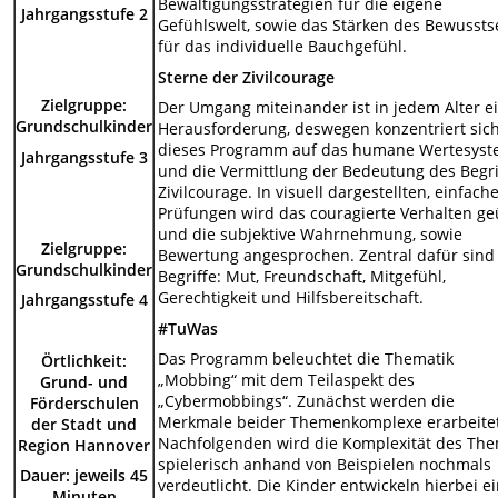
Bewältigungsstrategien für die eigene
Jahrgangsstufe 2
Gefühlswelt, sowie das Stärken des Bewussts
für das individuelle Bauchgefühl.
Sterne der Zivilcourage
Zielgruppe:
Der Umgang miteinander ist in jedem Alter e
Grundschulkinder
Herausforderung, deswegen konzentriert sic
dieses Programm auf das humane Wertesys
Jahrgangsstufe 3
und die Vermittlung der Bedeutung des Begri
Zivilcourage. In visuell dargestellten, einfach
Prüfungen wird das couragierte Verhalten ge
und die subjektive Wahrnehmung, sowie
Zielgruppe:
Bewertung angesprochen. Zentral dafür sind
Grundschulkinder
Begriffe: Mut, Freundschaft, Mitgefühl,
Gerechtigkeit und Hilfsbereitschaft.
Jahrgangsstufe 4
#TuWas
Das Programm beleuchtet die Thematik
Örtlichkeit:
„Mobbing“ mit dem Teilaspekt des
Grund- und
„Cybermobbings“. Zunächst werden die
Förderschulen
Merkmale beider Themenkomplexe erarbeitet
der Stadt und
Nachfolgenden wird die Komplexität des Th
Region Hannover
spielerisch anhand von Beispielen nochmals
Dauer: jeweils 45
verdeutlicht. Die Kinder entwickeln hierbei e
Minuten