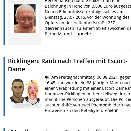
Herrenhausen hat die Polizei nun eine
Belohnung in Höhe von 3.000 Euro ausgeset
Neuen Erkenntnissen zufolge soll es am
Dienstag, 28.07.2015, vor der Wohnung des
Opfers an der Haltenhoffstraße 237
(Herrenhausen) zu einem Streit zwischen 
Bernd M. und ...
mehr
Ricklingen: Raub nach Treffen mit Escort-
Dame
Am Freitagnachmittag, 06.08.2021, gege
16:45 Uhr, wurde ein 38-jähriger Mann nac
einer Verabredung mit einer Escort-Dame i
Hannover-Ricklingen im Henckellweg durch
männliche Personen ausgeraubt. Die Polize
sucht mithilfe von zwei Phantombildern na
Bildrechte
:
PD H
Hinweisen zu den Beteiligten.
mehr