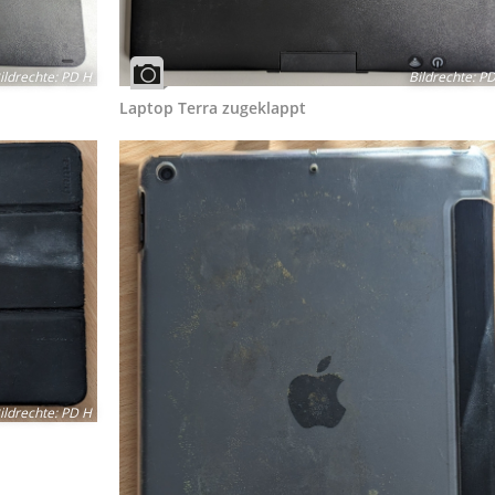
Bildrechte
:
PD
ildrechte
:
PD H
Laptop Terra zugeklappt
ildrechte
:
PD H