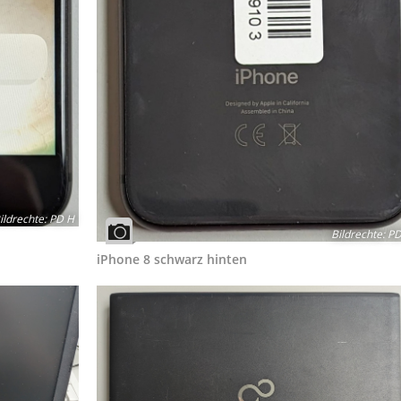
ildrechte
:
PD H
Bildrechte
:
PD
iPhone 8 schwarz hinten