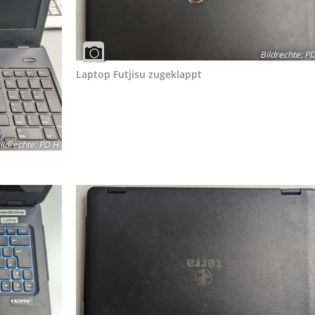
Bildrechte
:
PD
Laptop Futjisu zugeklappt
ildrechte
:
PD H