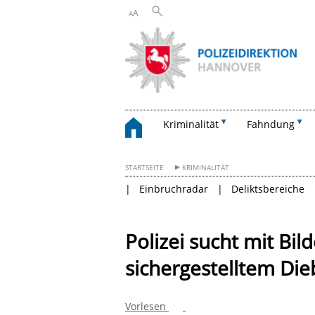
A
A
Kriminalität
Fahndung
STARTSEITE
KRIMINALITÄT
Einbruchradar
Deliktsbereiche
Polizei sucht mit Bi
sichergestelltem Di
Vorlesen