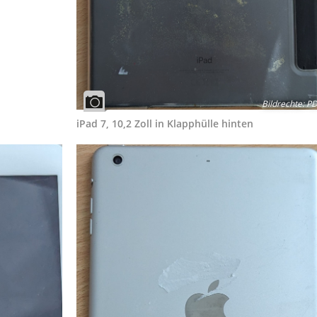
Bildrechte
:
PD
iPad 7, 10,2 Zoll in Klapphülle hinten