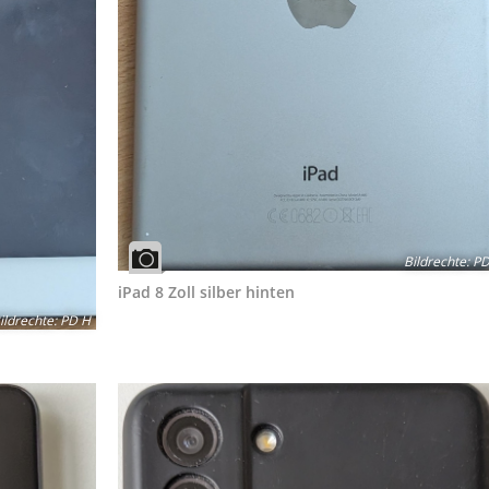
Bildrechte
:
PD
iPad 8 Zoll silber hinten
ildrechte
:
PD H