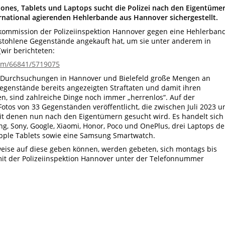
hones, Tablets und Laptops sucht die Polizei nach den Eigentümer
rnational agierenden Hehlerbande aus Hannover sichergestellt.
rkommission der Polizeiinspektion Hannover gegen eine Hehlerband
estohlene Gegenstände angekauft hat, um sie unter anderem in
wir berichteten:
/pm/66841/5719075
i Durchsuchungen in Hannover und Bielefeld große Mengen an
egenstände bereits angezeigten Straftaten und damit ihren
, sind zahlreiche Dinge noch immer „herrenlos“. Auf der
 Fotos von 33 Gegenständen veröffentlicht, die zwischen Juli 2023 u
 denen nun nach den Eigentümern gesucht wird. Es handelt sich
 Sony, Google, Xiaomi, Honor, Poco und OnePlus, drei Laptops de
Apple Tablets sowie eine Samsung Smartwatch.
eise auf diese geben können, werden gebeten, sich montags bis
mit der Polizeiinspektion Hannover unter der Telefonnummer