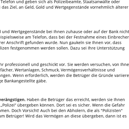
elefon und geben sich als Polizeibeamte, Staatsanwälte oder
i das Ziel, an Geld, Gold und Wertgegenstände vornehmlich älterer
ld und Wertgegenstände bei Ihnen zuhause oder auf der Bank nich
eispielsweise am Telefon, dass bei der Festnahme eines Einbreche
rer Anschrift gefunden wurde. Nun gaukeln sie Ihnen vor, dass
lizen festgenommen werden sollen. Dazu sei Ihre Unterstützung
hr professionell und geschickt vor. Sie werden versuchen, von Ihn
ßfächer, Wertanlagen, Schmuck, Vermögensverhältnisse und
gen. Wenn erforderlich, werden die Betrüger die Gründe variiere
ige Bankangestellte gäbe.
 verängstigen.
Haben die Betrüger das erreicht, werden sie Ihnen
„Polizei“ übergeben können. Dort sei es sicher. Wenn die Gefahr
en. Doch Vorsicht! Auch bei den Abholern, die als "Polizisten"
h um Betrüger! Wird das Vermögen an diese übergeben, dann ist es