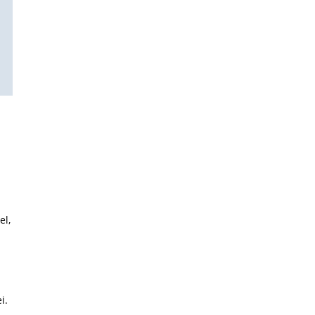
el,
i.