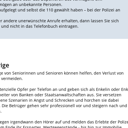
rmögen an unbekannte Personen.
aufgelegt und selbst die 110 gewählt haben – bei der Polizei an
er andere unerwünschte Anrufe erhalten, dann lassen Sie sich
und nicht in das Telefonbuch eintragen.
ige
e von Seniorinnen und Senioren können helfen, den Verlust von
 vermeiden.
enzielle Opfer per Telefon an und geben sich als Enkelin oder Enk
beiter von Banken oder Staatsanwaltschaften aus. Sie versetzen
ene Szenarien in Angst und Schrecken und horchen sie dabei
. Die Betrüger gehen sehr professionell vor und steigern nach und
.
egen irgendwann den Hörer auf und melden das Erlebte der Polize
am Ende ihr Erspartes, Wertgegenstände - bis hin zur Immobilie.