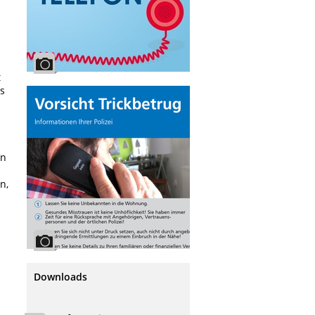
t
rs
en
n,
Downloads