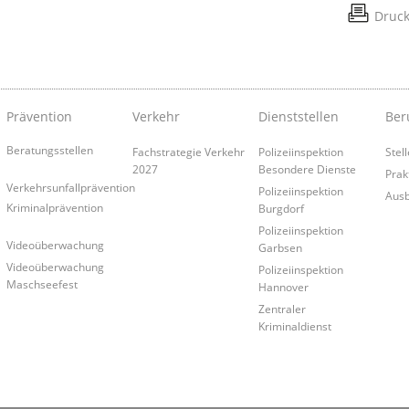
Druc
Prävention
Verkehr
Dienststellen
Ber
Beratungsstellen
Fachstrategie Verkehr
Polizeiinspektion
Stel
2027
Besondere Dienste
Prak
Verkehrsunfallprävention
Polizeiinspektion
Ausb
Kriminalprävention
Burgdorf
Polizeiinspektion
Videoüberwachung
Garbsen
Videoüberwachung
Polizeiinspektion
Maschseefest
Hannover
Zentraler
Kriminaldienst