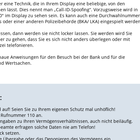
 eine Technik, die in Ihrem Display eine beliebige, von den
n lässt. Dies nennt man „Call-ID-Spoofing“. Vorzugsweise wird in
0" im Display zu sehen sein. Es kann auch eine Durchwahlnummer
rs oder einer anderen Polizeibehörde (BKA/ LKA) eingespielt werden
ussen, dann werden sie nicht locker lassen. Sie werden wird Sie
er zu gehen, dass Sie es sich nicht anders überlegen oder mit
ei telefonieren.
enaue Anweisungen für den Besuch bei der Bank und für die
nd Wertsachen.
:
auf! Seien Sie zu Ihrem eigenen Schutz mal unhöflich!
er Rufnummer 110 an.
ngaben zu Ihren Vermögensverhältnissen, auch nicht beiläufig.
beamte erfragen solche Daten nie am Telefon!
ck setzen.
die Übergabe oder das Deponieren des Vermögens ein.