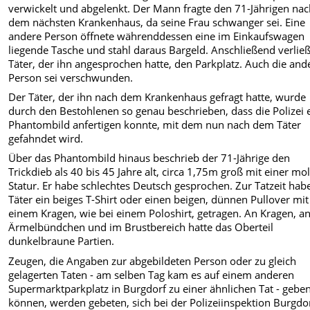
verwickelt und abgelenkt. Der Mann fragte den 71-Jährigen na
dem nächsten Krankenhaus, da seine Frau schwanger sei. Eine
andere Person öffnete währenddessen eine im Einkaufswagen
liegende Tasche und stahl daraus Bargeld. Anschließend verlie
Täter, der ihn angesprochen hatte, den Parkplatz. Auch die and
Person sei verschwunden.
Der Täter, der ihn nach dem Krankenhaus gefragt hatte, wurde
durch den Bestohlenen so genau beschrieben, dass die Polizei 
Phantombild anfertigen konnte, mit dem nun nach dem Täter
gefahndet wird.
Über das Phantombild hinaus beschrieb der 71-Jährige den
Trickdieb als 40 bis 45 Jahre alt, circa 1,75m groß mit einer mol
Statur. Er habe schlechtes Deutsch gesprochen. Zur Tatzeit hab
Täter ein beiges T-Shirt oder einen beigen, dünnen Pullover mit
einem Kragen, wie bei einem Poloshirt, getragen. An Kragen, a
Ärmelbündchen und im Brustbereich hatte das Oberteil
dunkelbraune Partien.
Zeugen, die Angaben zur abgebildeten Person oder zu gleich
gelagerten Taten - am selben Tag kam es auf einem anderen
Supermarktparkplatz in Burgdorf zu einer ähnlichen Tat - gebe
können, werden gebeten, sich bei der Polizeiinspektion Burgdo