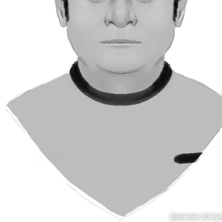
Bildrechte
:
PD Han