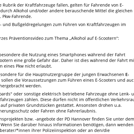
e Rubrik der Kraftfahrzeuge fallen, gelten für Fahrende von E-
g durch Alkohol und/oder andere berauschende Mittel die gleichen
B. Pkw-Fahrende.
af- und Bußgeldregelungen zum Führen von Kraftfahrzeugen im
urzes Präventionsvideo zum Thema „Alkohol auf E-Scootern“:
sbesondere die Nutzung eines Smartphones während der Fahrt
cootern eine große Gefahr dar. Daher ist dies während der Fahrt mi
 eines Pkw nicht erlaubt.
besondere für die Hauptnutzergruppe der jungen Erwachsenen
E-
 sollen die Voraussetzungen zum Führen eines E-Scooters und au
hergebracht werden.
boards" oder sonstige elektrisch betriebene Fahrzeuge ohne Lenk- 
stfahrzeugen zählen. Diese dürfen nicht im öffentlichen Verkehrsr
 auf privaten Grundstücken gestattet. Ansonsten drohen u.a.
herungsschutz oder Fahren ohne Fahrerlaubnis.
onsprojekten bzw. -angebote der PD Hannover finden Sie unter de
“. Wenn Sie darüber hinaus Informationen benötigen, dann wenden
sberater/*innen ihrer Polizeiinspektion oder an den/die