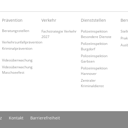
Prävention
Verkehr
Dienststellen
Ber
Beratungsstellen
Fachstrategie Verkehr
Polizeiinspektion
Stel
2027
Besondere Dienste
Prak
Verkehrsunfallprävention
Polizeiinspektion
Ausb
Kriminalprävention
Burgdorf
Polizeiinspektion
Videoüberwachung
Garbsen
Videoüberwachung
Polizeiinspektion
Maschseefest
Hannover
Zentraler
Kriminaldienst
z
Kontakt
Barrierefreiheit