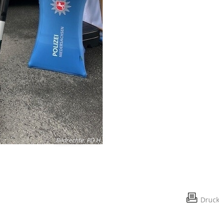
Bildrechte
:
PD H
Druc