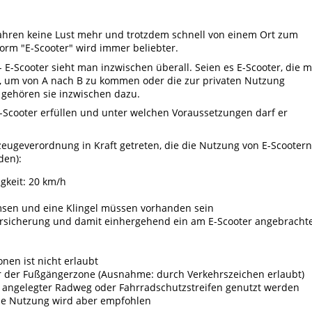
fahren keine Lust mehr und trotzdem schnell von einem Ort zum
orm "E-Scooter" wird immer beliebter.
- E-Scooter sieht man inzwischen überall. Seien es E-Scooter, die 
nn, um von A nach B zu kommen oder die zur privaten Nutzung
 gehören sie inzwischen dazu.
Scooter erfüllen und unter welchen Voraussetzungen darf er
rzeugeverordnung in Kraft getreten, die die Nutzung von E-Scootern
den):
gkeit: 20 km/h
emsen und eine Klingel müssen vorhanden sein
ersicherung und damit einhergehend ein am E-Scooter angebracht
nen ist nicht erlaubt
 der Fußgängerzone (Ausnahme: durch Verkehrszeichen erlaubt)
h angelegter Radweg oder Fahrradschutzstreifen genutzt werden
eine Nutzung wird aber empfohlen