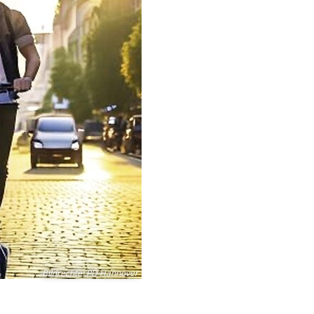
Bildrechte
:
PD Hannover