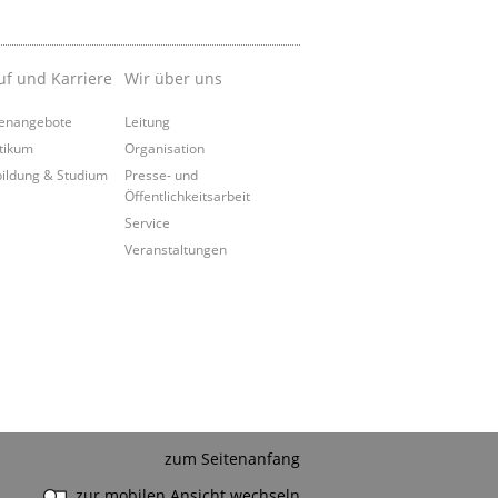
uf und Karriere
Wir über uns
lenangebote
Leitung
tikum
Organisation
ildung & Studium
Presse- und
Öffentlichkeitsarbeit
Service
Veranstaltungen
zum Seitenanfang
zur mobilen Ansicht wechseln