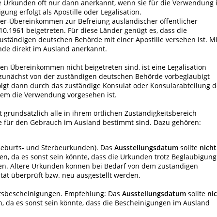
e Urkunden oft nur dann anerkannt, wenn sie für die Verwendung 
ung erfolgt als Apostille oder Legalisation.
er-Übereinkommen zur Befreiung ausländischer öffentlicher
0.1961 beigetreten. Für diese Länder genügt es, dass die
uständigen deutschen Behörde mit einer Apostille versehen ist. Mi
nde direkt im Ausland anerkannt.
en Übereinkommen nicht beigetreten sind, ist eine Legalisation
 zunächst von der zuständigen deutschen Behörde vorbeglaubigt
folgt dann durch das zuständige Konsulat oder Konsularabteilung d
 dem die Verwendung vorgesehen ist.
t grundsätzlich alle in ihrem örtlichen Zuständigkeitsbereich
ie für den Gebrauch im Ausland bestimmt sind. Dazu gehören:
Geburts- und Sterbeurkunden). Das
Ausstellungsdatum
sollte
nicht
en, da es sonst sein könnte, dass die Urkunden trotz Beglaubigung
n. Ältere Urkunden können bei Bedarf von dem zuständigen
ität überprüft bzw. neu ausgestellt werden.
eitsbescheinigungen. Empfehlung: Das
Ausstellungsdatum
sollte
ni
n, da es sonst sein könnte, dass die Bescheinigungen im Ausland