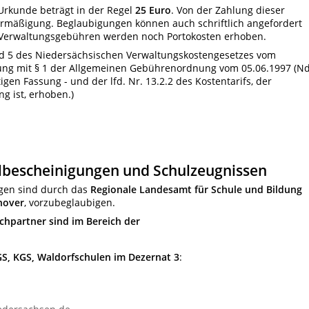
Urkunde beträgt in der Regel
25 Euro
. Von der Zahlung dieser
 Ermäßigung. Beglaubigungen können auch schriftlich angefordert
Verwaltungsgebühren werden noch Portokosten erhoben.
d 5 des Niedersächsischen Verwaltungskostengesetzes vom
ndung mit § 1 der Allgemeinen Gebührenordnung vom 05.06.1997 (Nd
ltigen Fassung - und der lfd. Nr. 13.2.2 des Kostentarifs, der
g ist, erhoben.)
lbescheinigungen und Schulzeugnissen
gen sind durch das
Regionale Landesamt für Schule und Bildung
nover
, vorzubeglaubigen.
hpartner sind im Bereich der
S, KGS, Waldorfschulen im Dezernat 3
: