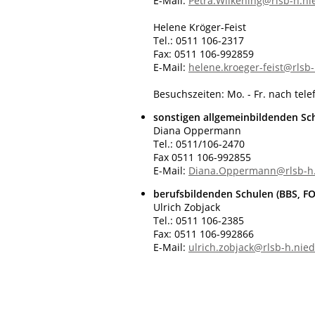
E-Mail:
Petra.Wilkening@rlsb-h.n
Helene Kröger-Feist
Tel.: 0511 106-2317
Fax: 0511 106-992859
E-Mail:
helene.kroeger-feist@rlsb
Besuchszeiten: Mo. - Fr. nach tel
sonstigen allgemeinbildenden Sch
Diana Oppermann
Tel.: 0511/106-2470
Fax 0511 106-992855
E-Mail:
Diana.Oppermann@rlsb-h.
berufsbildenden Schulen (BBS, F
Ulrich Zobjack
Tel.: 0511 106-2385
Fax: 0511 106-992866
E-Mail:
ulrich.zobjack@rlsb-h.nie