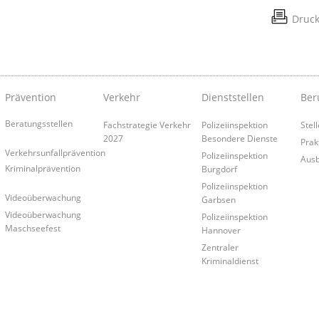
Druc
Prävention
Verkehr
Dienststellen
Ber
Beratungsstellen
Fachstrategie Verkehr
Polizeiinspektion
Stel
2027
Besondere Dienste
Prak
Verkehrsunfallprävention
Polizeiinspektion
Ausb
Kriminalprävention
Burgdorf
Polizeiinspektion
Videoüberwachung
Garbsen
Videoüberwachung
Polizeiinspektion
Maschseefest
Hannover
Zentraler
Kriminaldienst