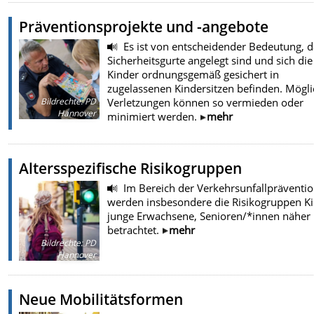
Präventionsprojekte und -angebote
Es ist von entscheidender Bedeutung, d
Sicherheitsgurte angelegt sind und sich die
Kinder ordnungsgemäß gesichert in
zugelassenen Kindersitzen befinden. Mögl
Verletzungen können so vermieden oder
Bildrechte
:
PD
Hannover
minimiert werden.
mehr
Altersspezifische Risikogruppen
Im Bereich der Verkehrsunfallpräventi
werden insbesondere die Risikogruppen Ki
junge Erwachsene, Senioren/*innen näher
betrachtet.
mehr
Bildrechte
:
PD
Hannover
Neue Mobilitätsformen