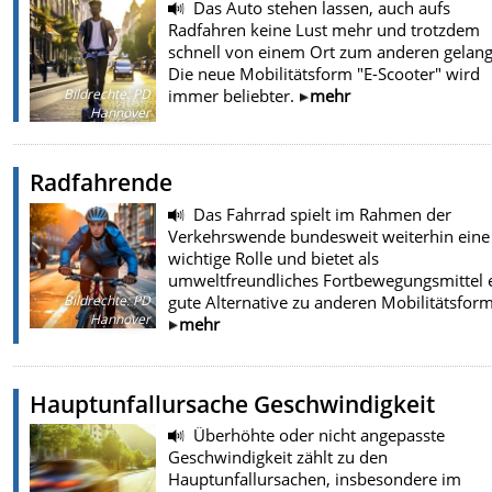
Das Auto stehen lassen, auch aufs
Radfahren keine Lust mehr und trotzdem
schnell von einem Ort zum anderen gelan
Die neue Mobilitätsform "E-Scooter" wird
immer beliebter.
mehr
Bildrechte
:
PD
Hannover
Radfahrende
Das Fahrrad spielt im Rahmen der
Verkehrswende bundesweit weiterhin eine
wichtige Rolle und bietet als
umweltfreundliches Fortbewegungsmittel 
gute Alternative zu anderen Mobilitätsfor
Bildrechte
:
PD
Hannover
mehr
Hauptunfallursache Geschwindigkeit
Überhöhte oder nicht angepasste
Geschwindigkeit zählt zu den
Hauptunfallursachen, insbesondere im